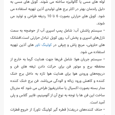
لوله های مسی یا گالوانیزه ساخته می شوند. کویل های مسی به
دلیل راندمان بهتر در اکثر برج های تولیدی آذین تهویه استفاده می
شود. کویل های حرارتی بصورت 6 تا 10 ردیفه طراحی و تولید می
شوند.
• سیستم پاشش آب: شامل پمپ اسپری آب از حوضچه به سمت
نازل‌های اسپری و پخش آب روی کویل تبادل حرارتی است.افشانک
های حلزونی، مربع پاش و چپقی در
کولینگ تاور
های آذین تهویه
استفاده می شود.
• سیستم جریان هوا: شامل فن‌ها جهت هدایت گرما به خارج از
محفظه برج و موتور فن برای حرکت دادن تیغه های فن و
دریچه‌های ورودی هوا برای هدایت هوا تازه به داخل برج خنک
کننده و کاهش ورود زباله و الودگی می‌باشد. فن برج خنک کننده
مدار بسته بصورت اکسیال یا سانتریفیوژ طراحی می شود که متریال
ساخت این فن ها با توجه به نوع آن از آلومینیم، فایبر گلاس و پلی
آمید است.
• حذف کننده‌های دریفت( قطره گیر کولینگ تاور): از خروج قطرات