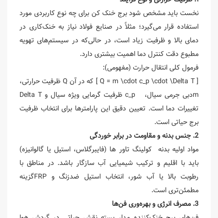
نخست باید مشخص شود برج خنک کن برای چه نوع کاربردی مورد
استفاده قرار می‌گیرد؛ مثلاً در صنایع فولاد نیاز به خنک‌کاری در
دمای بالا و ظرفیت زیاد است، در حالی‌که در سیستم‌های تهویه
مطبوع دقت کنترل دما اهمیت بیشتری دارد.
فرمول کلی انتقال حرارت (مفهومی):
[ Q = m \cdot c_p \cdot \Delta T ] که در آن Q ظرفیت حرارتی،
mدبی جرمی سیال، c_p ظرفیت گرمایی ویژه سیال و Delta T
تغییرات دما است. تعیین دقیق این پارامترها برای انتخاب ظرفیت
برج حیاتی است.
2. جنس بدنه و مقاومت در برابر خوردگی
مواد اولیه بدنه کولینگ تاور ها (فایبرگلاس، استیل یا گالوانیزه)
باید با اقلیم و ترکیب شیمیایی آب سازگار باشد. در مناطق با
رطوبت بالا یا آب شور، انتخاب استیل ضدزنگ و FRPگزینه
مطمئن‌تری است.
3. مصرف انرژی و بهره‌وری فن‌ها
فن‌های برج خنک‌کننده مدار بسته نقش حیاتی در گردش هوا