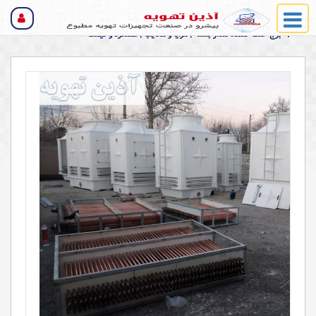
برج خنک کن و قطعات کولینگ تاور
برج خنک کننده مدار بسته | مزایا و معایب | عملکرد و قیمت